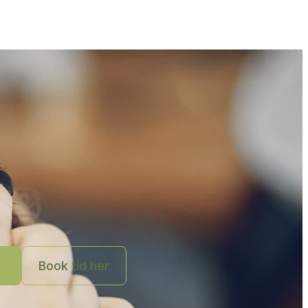
5
Book tid her