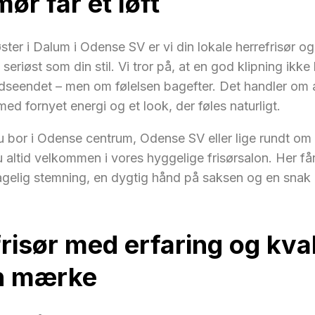
ør får et løft
ter i Dalum i Odense SV er vi din lokale herrefrisør og
å seriøst som din stil. Vi tror på, at en god klipning ikke
dseendet – men om følelsen bagefter. Det handler om 
ed fornyet energi og et look, der føles naturligt.
 bor i Odense centrum, Odense SV eller lige rundt om 
u altid velkommen i vores hyggelige frisørsalon. Her få
gelig stemning, en dygtig hånd på saksen og en snak 
risør med erfaring og kval
n mærke