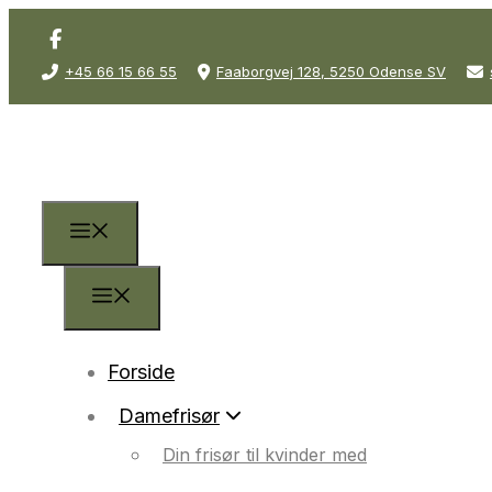
+45 66 15 66 55
Faaborgvej 128, 5250 Odense SV
Forside
Damefrisør
Din frisør til kvinder med