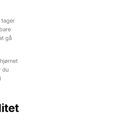
 tager
 bare
at gå
hjørnet
r du
i
itet