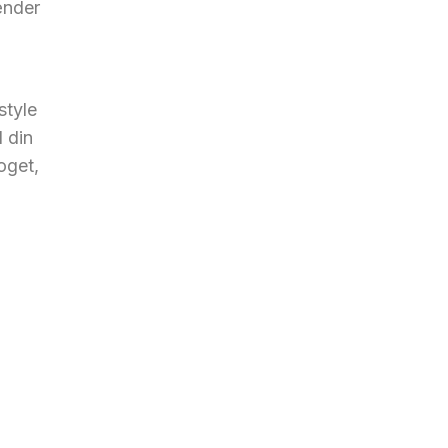
ænder
style
l din
noget,