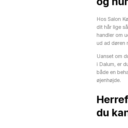
og hum
Hos Salon Køs
dit hår lige s
handler om u
ud ad døren m
Uanset om du
i Dalum, er d
både en beha
øjenhøjde.
Herref
du ka