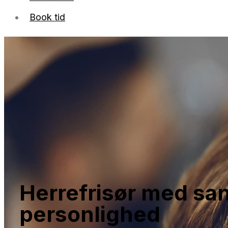
Book tid
Herrefrisør med sans
personlighed